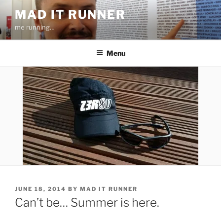
Skip
MAD IT RUNNER
to
me running…
content
Menu
POSTED
JUNE 18, 2014
BY
MAD IT RUNNER
ON
Can’t be… Summer is here.