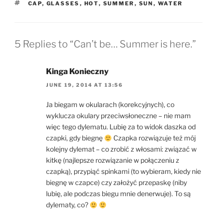
TAGS
CAP
,
GLASSES
,
HOT
,
SUMMER
,
SUN
,
WATER
5 Replies to “Can’t be… Summer is here.”
Kinga Konieczny
JUNE 19, 2014 AT 13:56
Ja biegam w okularach (korekcyjnych), co
wyklucza okulary przeciwsłoneczne – nie mam
więc tego dylematu. Lubię za to widok daszka od
czapki, gdy biegnę
Czapka rozwiązuje też mój
kolejny dylemat – co zrobić z włosami: związać w
kitkę (najlepsze rozwiązanie w połączeniu z
czapką), przypiąć spinkami (to wybieram, kiedy nie
biegnę w czapce) czy założyć przepaskę (niby
lubię, ale podczas biegu mnie denerwuje). To są
dylematy, co?