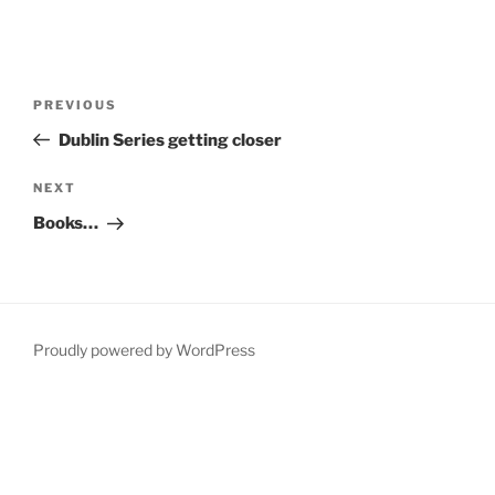
Post
Previous
PREVIOUS
navigation
Post
Dublin Series getting closer
Next
NEXT
Post
Books…
Proudly powered by WordPress