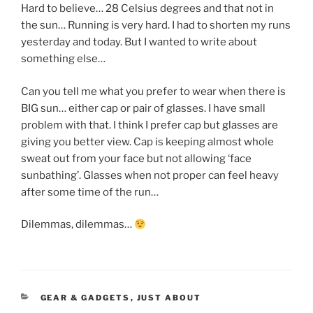
Hard to believe… 28 Celsius degrees and that not in
the sun… Running is very hard. I had to shorten my runs
yesterday and today. But I wanted to write about
something else…
Can you tell me what you prefer to wear when there is
BIG sun… either cap or pair of glasses. I have small
problem with that. I think I prefer cap but glasses are
giving you better view. Cap is keeping almost whole
sweat out from your face but not allowing ‘face
sunbathing’. Glasses when not proper can feel heavy
after some time of the run…
Dilemmas, dilemmas…
CATEGORIES
GEAR & GADGETS
,
JUST ABOUT